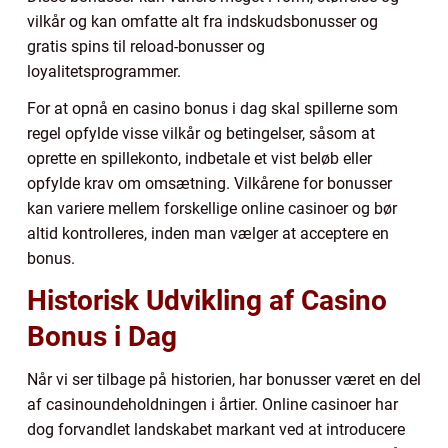
vilkår og kan omfatte alt fra indskudsbonusser og
gratis spins til reload-bonusser og
loyalitetsprogrammer.
For at opnå en casino bonus i dag skal spillerne som
regel opfylde visse vilkår og betingelser, såsom at
oprette en spillekonto, indbetale et vist beløb eller
opfylde krav om omsætning. Vilkårene for bonusser
kan variere mellem forskellige online casinoer og bør
altid kontrolleres, inden man vælger at acceptere en
bonus.
Historisk Udvikling af Casino
Bonus i Dag
Når vi ser tilbage på historien, har bonusser været en del
af casinoundeholdningen i årtier. Online casinoer har
dog forvandlet landskabet markant ved at introducere