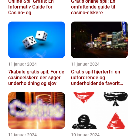
Online Spil Gratis: En
Gratis online spil: En
Informativ Guide for
omfattende guide til
Casino- og
casino-elskere
Spilinteresserede
11 januar 2024
11 januar 2024
7kabale gratis spil: For de
Gratis spil hjerterfri en
casinoelskere der søger
udfordrende og
underholdning og sjov
underholdende favorit
inden for casinospil
11 januar 2024
10 januar 2024