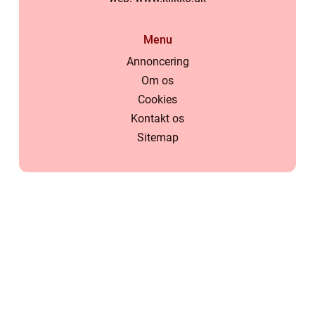
Menu
Annoncering
Om os
Cookies
Kontakt os
Sitemap