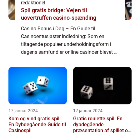
redaktionel
Spil gratis bridge: Vejen til
uovertruffen casino-spænding
Casino Bonus i Dag – En Guide til
Casinoentusiaster Indledning: Som en
tiltagende populær underholdningsform i
dagens samfund er online casinoer blevet et
yndet valg for mange, der ønsker at få den
autentiske casinostemning direkte på deres
skæ...
17 januar 2024
17 januar 2024
Kom og vind gratis spil:
Gratis roulette spil: En
En Dybdegående Guide til
dybdegående
Casinospil
præsentation af spillet og
dets udvikling gennem