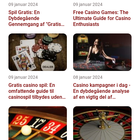
09 januar 2024
09 januar 2024
Spil Gratis: En
Free Casino Games: The
Dybdegående
Ultimate Guide for Casino
Gennemgang af "Gratis
Enthusiasts
Spil" i Casino Verdenen
09 januar 2024
08 januar 2024
Gratis casino spil: En
Casino kampagner i dag -
omfattende guide til
En dybdegående analyse
casinospil tilbydes uden
af en vigtig del af
omkostninger
casinoverdenen