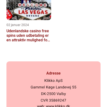
02 januar 2024
Udenlandske casino free
spins uden udbetaling er
en attraktiv mulighed for
casinospillere, der
søger...
Adresse
web:
www.klikko.dk