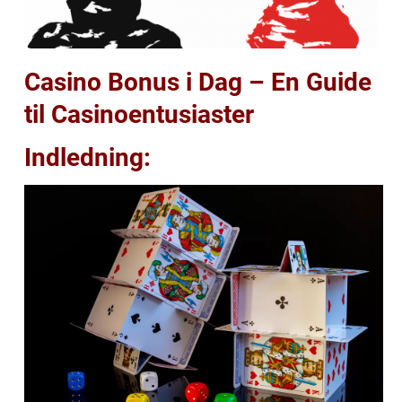
Casino Bonus i Dag – En Guide
til Casinoentusiaster
Indledning: