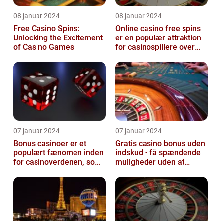
08 januar 2024
08 januar 2024
Free Casino Spins:
Online casino free spins
Unlocking the Excitement
er en populær attraktion
of Casino Games
for casinospillere over
hele verden
07 januar 2024
07 januar 2024
Bonus casinoer er et
Gratis casino bonus uden
populært fænomen inden
indskud - få spændende
for casinoverdenen, som
muligheder uden at
tilbyder spillerne en
risikere dine egne penge
ekstraordi...