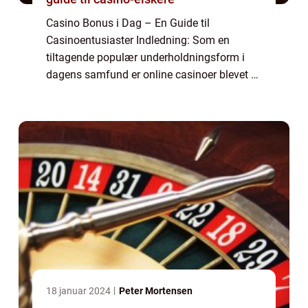
Casino Bonus i Dag – En Guide til
Casinoentusiaster Indledning: Som en
tiltagende populær underholdningsform i
dagens samfund er online casinoer blevet et
yndet valg for mange, der ønsker at få den
autentiske casinostemning direkte på deres
skæ...
18 januar 2024
Peter Mortensen