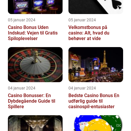
05 januar 2024
05 januar 2024
Casino Bonus Uden
Velkomstbonus på
Indskud: Vejen til Gratis
casino: Alt, hvad du
Spiloplevelser
behøver at vide
04 januar 2024
04 januar 2024
Casino Bonusser: En
Bedste Casino Bonus En
Dybdegående Guide til
udførlig guide til
Spillere
casinospil-entusiaster