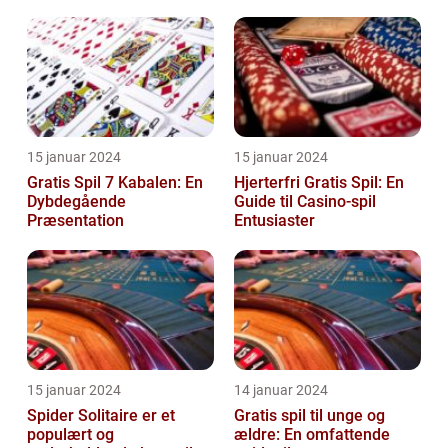
15 januar 2024
15 januar 2024
Gratis Spil 7 Kabalen: En
Hjerterfri Gratis Spil: En
Dybdegående
Guide til Casino-spil
Præsentation
Entusiaster
15 januar 2024
14 januar 2024
Spider Solitaire er et
Gratis spil til unge og
populært og
ældre: En omfattende