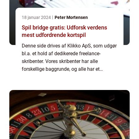
18 januar 2024
Peter Mortensen
Spil bridge gratis: Udforsk verdens
mest udfordrende kortspil
Denne side drives af Klikko ApS, som udgør
bl.a. et hold af dedikerede freelance-
skribenter. Vores skribenter har alle
forskellige baggrunde, og alle har et
fuldtidsarbejde ved siden af den tid, som de
bruger på at skrive aktuelle indlæg til denne
bl...