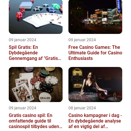
casino- og spilverdenen
09 januar 2024
09 januar 2024
Spil Gratis: En
Free Casino Games: The
Dybdegående
Ultimate Guide for Casino
Gennemgang af "Gratis
Enthusiasts
Spil" i Casino Verdenen
09 januar 2024
08 januar 2024
Gratis casino spil: En
Casino kampagner i dag -
omfattende guide til
En dybdegående analyse
casinospil tilbydes uden
af en vigtig del af