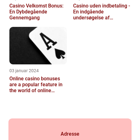
Casino Velkomst Bonus:
Casino uden indbetaling -
En Dybdegående
En indgående
Gennemgang
undersøgelse af
mulighederne
03 januar 2024
Online casino bonuses
are a popular feature in
the world of online
gambling, and they play a
signifi...
Adresse