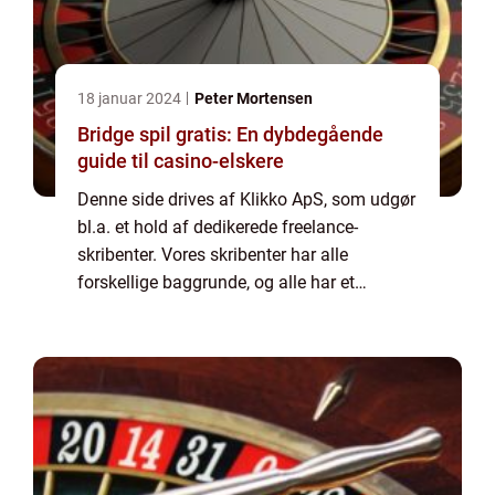
18 januar 2024
Peter Mortensen
Bridge spil gratis: En dybdegående
guide til casino-elskere
Denne side drives af Klikko ApS, som udgør
bl.a. et hold af dedikerede freelance-
skribenter. Vores skribenter har alle
forskellige baggrunde, og alle har et
fuldtidsarbejde ved siden af den tid, som de
bruger på at skrive aktuelle indlæg til denne
bl...