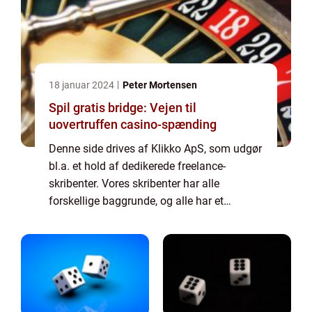
18 januar 2024
Peter Mortensen
Spil gratis bridge: Vejen til
uovertruffen casino-spænding
Denne side drives af Klikko ApS, som udgør
bl.a. et hold af dedikerede freelance-
skribenter. Vores skribenter har alle
forskellige baggrunde, og alle har et
fuldtidsarbejde ved siden af den tid, som de
bruger på at skrive aktuelle indlæg til denne
bl...