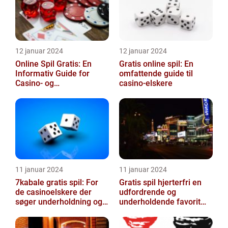
12 januar 2024
12 januar 2024
Online Spil Gratis: En
Gratis online spil: En
Informativ Guide for
omfattende guide til
Casino- og
casino-elskere
Spilinteresserede
11 januar 2024
11 januar 2024
7kabale gratis spil: For
Gratis spil hjerterfri en
de casinoelskere der
udfordrende og
søger underholdning og
underholdende favorit
sjov
inden for casinospil