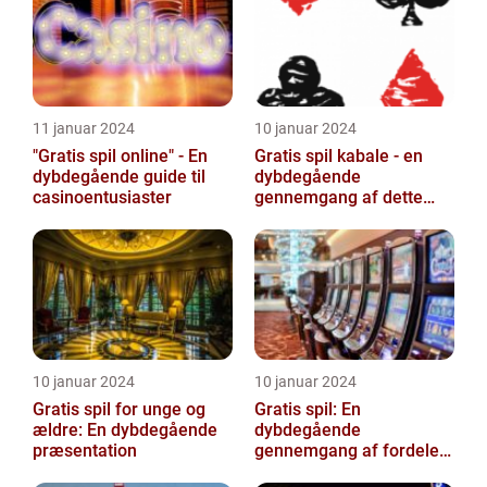
11 januar 2024
10 januar 2024
"Gratis spil online" - En
Gratis spil kabale - en
dybdegående guide til
dybdegående
casinoentusiaster
gennemgang af dette
klassiske casinospil
10 januar 2024
10 januar 2024
Gratis spil for unge og
Gratis spil: En
ældre: En dybdegående
dybdegående
præsentation
gennemgang af fordele
og udvikling inden for