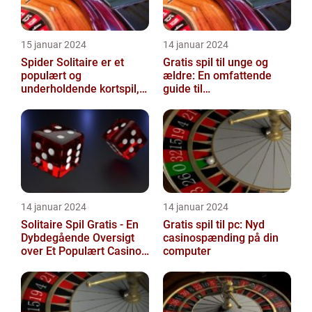
15 januar 2024
14 januar 2024
Spider Solitaire er et
Gratis spil til unge og
populært og
ældre: En omfattende
underholdende kortspil,
guide til
der appellerer til både
casinoentusiaster
erfarne casino-en...
14 januar 2024
14 januar 2024
Solitaire Spil Gratis - En
Gratis spil til pc: Nyd
Dybdegående Oversigt
casinospænding på din
over Et Populært Casino
computer
Spil