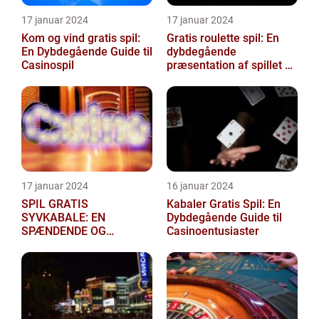
17 januar 2024
17 januar 2024
Kom og vind gratis spil:
Gratis roulette spil: En
En Dybdegående Guide til
dybdegående
Casinospil
præsentation af spillet og
dets udvikling gennem
historien
17 januar 2024
16 januar 2024
SPIL GRATIS
Kabaler Gratis Spil: En
SYVKABALE: EN
Dybdegående Guide til
SPÆNDENDE OG
Casinoentusiaster
HISTORISK CASINOSPIL