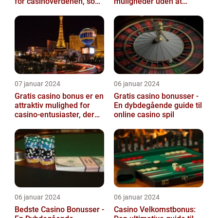
for casinoverdenen, som
muligheder uden at
tilbyder spillerne en
risikere dine egne penge
ekstraordi...
07 januar 2024
06 januar 2024
Gratis casino bonus er en
Gratis casino bonusser -
attraktiv mulighed for
En dybdegående guide til
casino-entusiaster, der
online casino spil
leder efter ekstra værdi
og...
06 januar 2024
06 januar 2024
Bedste Casino Bonusser -
Casino Velkomstbonus: