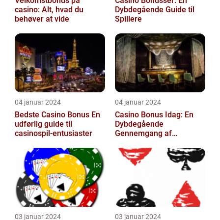
Velkomstbonus på
Casino Bonusser: En
casino: Alt, hvad du
Dybdegående Guide til
behøver at vide
Spillere
04 januar 2024
04 januar 2024
Bedste Casino Bonus En
Casino Bonus Idag: En
udførlig guide til
Dybdegående
casinospil-entusiaster
Gennemgang af
Udviklingen af
Casinobonusser
03 januar 2024
03 januar 2024