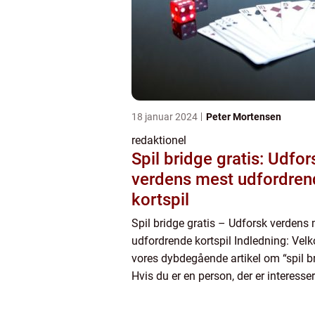
18 januar 2024
Peter Mortensen
redaktionel
Spil bridge gratis: Udfor
verdens mest udfordren
kortspil
Spil bridge gratis – Udforsk verdens
udfordrende kortspil Indledning: Vel
vores dybdegående artikel om “spil br
Hvis du er en person, der er interesser
spil og søger efter en udfordrende og i