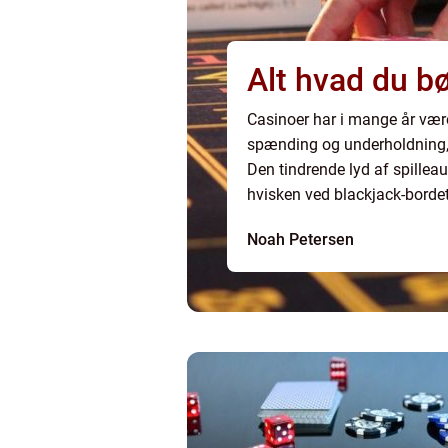
Alt hvad du b
Casinoer har i mange år være
spænding og underholdning, 
Den tindrende lyd af spillea
hvisken ved blackjack-bordet
mange forbinder med casinoun
Noah Petersen