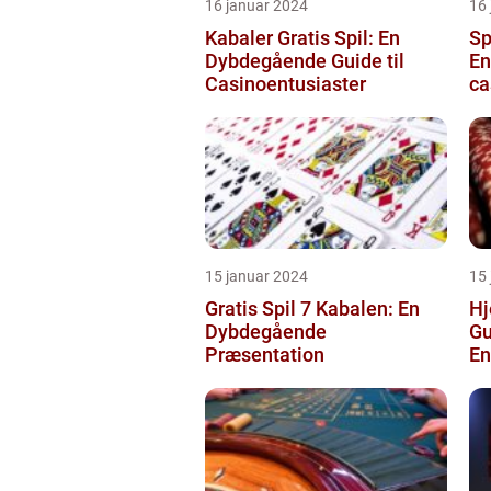
16 januar 2024
16
Kabaler Gratis Spil: En
Sp
Dybdegående Guide til
En
Casinoentusiaster
ca
15 januar 2024
15
Gratis Spil 7 Kabalen: En
Hj
Dybdegående
Gu
Præsentation
En