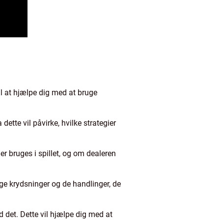
til at hjælpe dig med at bruge
dette vil påvirke, hvilke strategier
er bruges i spillet, og om dealeren
ge krydsninger og de handlinger, de
det. Dette vil hjælpe dig med at