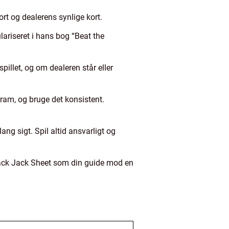
rt og dealerens synlige kort.
lariseret i hans bog “Beat the
spillet, og om dealeren står eller
gram, og bruge det konsistent.
ng sigt. Spil altid ansvarligt og
lack Jack Sheet som din guide mod en