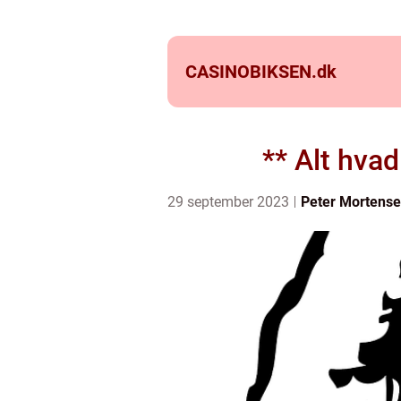
CASINOBIKSEN.
dk
** Alt hva
29 september 2023
Peter Mortens