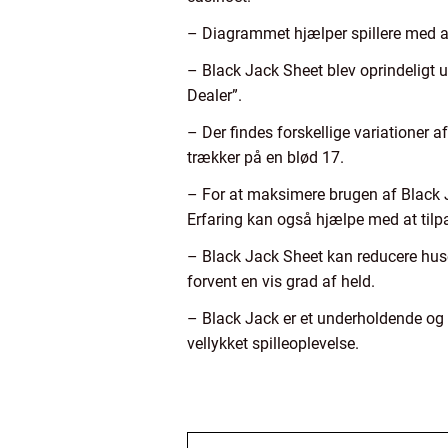
– Diagrammet hjælper spillere med at 
– Black Jack Sheet blev oprindeligt u
Dealer”.
– Der findes forskellige variationer af
trækker på en blød 17.
– For at maksimere brugen af Black Ja
Erfaring kan også hjælpe med at tilp
– Black Jack Sheet kan reducere huset
forvent en vis grad af held.
– Black Jack er et underholdende og
vellykket spilleoplevelse.