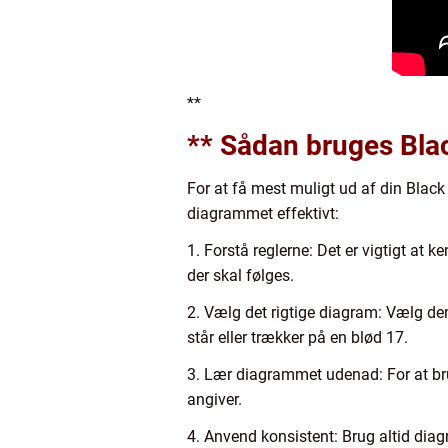
**
** Sådan bruges Bla
For at få mest muligt ud af din Black 
diagrammet effektivt:
1. Forstå reglerne: Det er vigtigt at k
der skal følges.
2. Vælg det rigtige diagram: Vælg den 
står eller trækker på en blød 17.
3. Lær diagrammet udenad: For at bru
angiver.
4. Anvend konsistent: Brug altid dia