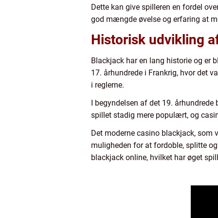
Dette kan give spilleren en fordel ove
god mængde øvelse og erfaring at me
Historisk udvikling a
Blackjack har en lang historie og er bl
17. århundrede i Frankrig, hvor det va
i reglerne.
I begyndelsen af det 19. århundrede 
spillet stadig mere populært, og casino
Det moderne casino blackjack, som vi 
muligheden for at fordoble, splitte og
blackjack online, hvilket har øget spi