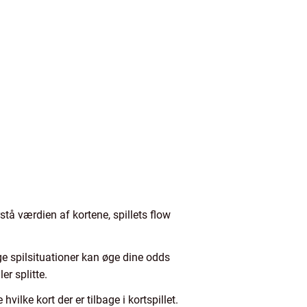
stå værdien af kortene, spillets flow
lige spilsituationer kan øge dine odds
er splitte.
vilke kort der er tilbage i kortspillet.