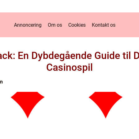
Annoncering
Om os
Cookies
Kontakt os
ack: En Dybdegående Guide til 
Casinospil
en