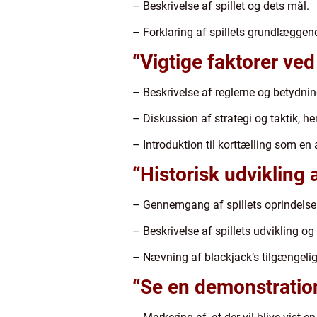
– Beskrivelse af spillet og dets mål.
– Forklaring af spillets grundlæggend
“Vigtige faktorer ve
– Beskrivelse af reglerne og betydni
– Diskussion af strategi og taktik, her
– Introduktion til korttælling som en 
“Historisk udvikling 
– Gennemgang af spillets oprindelse o
– Beskrivelse af spillets udvikling og
– Nævning af blackjack’s tilgængelig
“Se en demonstration