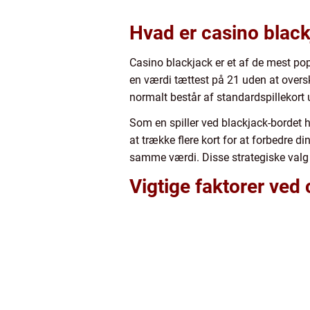
Hvad er casino blac
Casino blackjack er et af de mest pop
en værdi tættest på 21 uden at overskr
normalt består af standardspillekort 
Som en spiller ved blackjack-bordet h
at trække flere kort for at forbedre din
samme værdi. Disse strategiske valg 
Vigtige faktorer ved