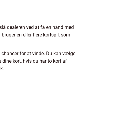
t slå dealeren ved at få en hånd med
bruger en eller flere kortspil, som
e chancer for at vinde. Du kan vælge
e dine kort, hvis du har to kort af
k.