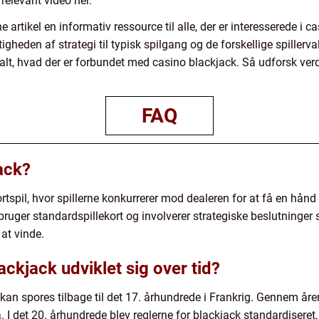
 relevant video her.
tikel en informativ ressource til alle, der er interesserede i ca
gtigheden af strategi til typisk spilgang og de forskellige spillerval
lt, hvad der er forbundet med casino blackjack. Så udforsk verd
FAQ
ack?
rtspil, hvor spillerne konkurrerer mod dealeren for at få en hå
bruger standardspillekort og involverer strategiske beslutninger 
 at vinde.
ckjack udviklet sig over tid?
 kan spores tilbage til det 17. århundrede i Frankrig. Gennem årene
 det 20. århundrede blev reglerne for blackjack standardiseret, 