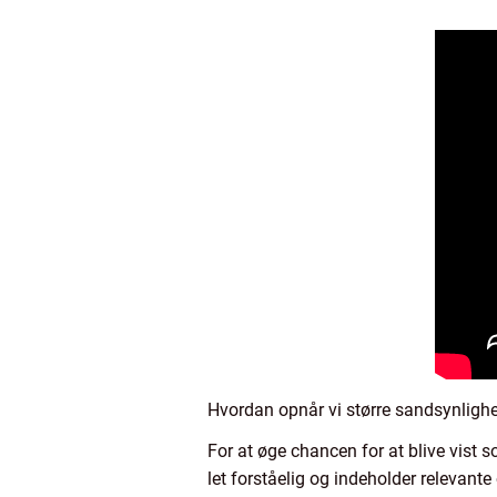
Hvordan opnår vi større sandsynlighe
For at øge chancen for at blive vist s
let forståelig og indeholder relevant