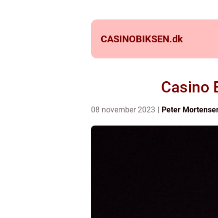
CASINOBIKSEN.
dk
Casino B
08 november 2023
Peter Mortense