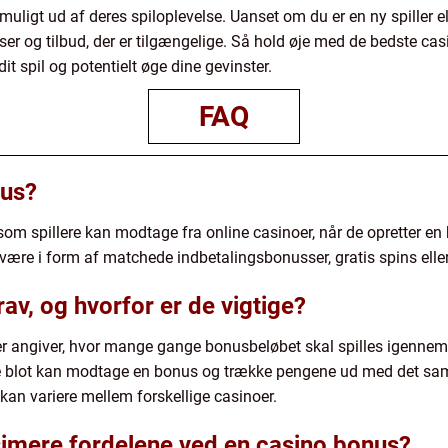
ligt ud af deres spiloplevelse. Uanset om du er en ny spiller elle
er og tilbud, der er tilgængelige. Så hold øje med de bedste ca
 spil og potentielt øge dine gevinster.
FAQ
nus?
om spillere kan modtage fra online casinoer, når de opretter en 
an være i form af matchede indbetalingsbonusser, gratis spins elle
v, og hvorfor er de vigtige?
r angiver, hvor mange gange bonusbeløbet skal spilles igennem, 
 ikke blot kan modtage en bonus og trække pengene ud med det sam
an variere mellem forskellige casinoer.
imere fordelene ved en casino bonus?