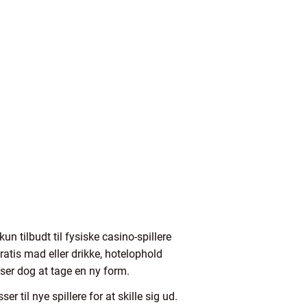
n tilbudt til fysiske casino-spillere
ratis mad eller drikke, hotelophold
ser dog at tage en ny form.
til nye spillere for at skille sig ud.