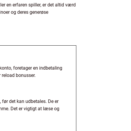
r en erfaren spiller, er det altid værd
sinoer og deres generøse
konto, foretager en indbetaling
r reload bonusser.
før det kan udbetales. De er
me. Det er vigtigt at læse og