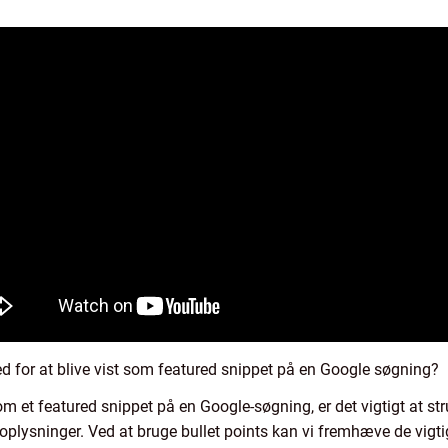
d for at blive vist som featured snippet på en Google søgning?
om et featured snippet på en Google-søgning, er det vigtigt at st
e oplysninger. Ved at bruge bullet points kan vi fremhæve de vigt