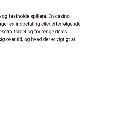
e og fastholde spillere. En casino
ger en indbetaling eller efterfølgende
n ekstra fordel og forlænge deres
g over tid, og hvad der er vigtigt at