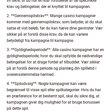
vil sikre, at du har en klar forståelse af de specifikke
krav og betingelser, der er knyttet til kampagnen.
2. **Gennemspilskrav**: Mange casino kampagner
kommer med gennemspilskrav, som betyder, at du skal
satse et vist beløb, før du kan hæve dine gevinster. Vær
sikker på at forstå disse krav, da de kan variere
betydeligt fra kampagne til kampagne.
3. **Gyldighedsperiode**: Alle casino kampagner har en
gyldighedsperiode, hvor du skal opfylde de nødvendige
betingelser for at drage fordel af tilbuddet. Vær sikker
på at forstå denne periode og planlæg din spilletid i
overensstemmelse hermed.
4. **Spiludvalg**: Nogle kampagner kan være
begrænset til visse spil eller spilkategorier. Hvis du har
en præference for et bestemt spil, skal du sikre dig, at
kampagnen giver dig mulighed for at bruge bonussen
på dette spil.