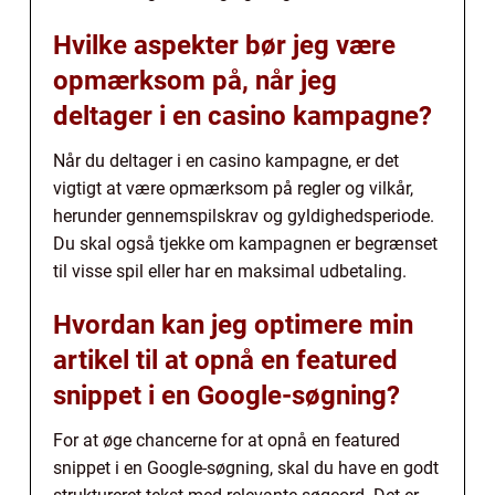
Hvilke aspekter bør jeg være
opmærksom på, når jeg
deltager i en casino kampagne?
Når du deltager i en casino kampagne, er det
vigtigt at være opmærksom på regler og vilkår,
herunder gennemspilskrav og gyldighedsperiode.
Du skal også tjekke om kampagnen er begrænset
til visse spil eller har en maksimal udbetaling.
Hvordan kan jeg optimere min
artikel til at opnå en featured
snippet i en Google-søgning?
For at øge chancerne for at opnå en featured
snippet i en Google-søgning, skal du have en godt