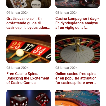
09 januar 2024
08 januar 2024
Gratis casino spil: En
Casino kampagner i dag -
omfattende guide til
En dybdegående analyse
casinospil tilbydes uden
af en vigtig del af
omkostninger
casinoverdenen
08 januar 2024
08 januar 2024
Free Casino Spins:
Online casino free spins
Unlocking the Excitement
er en populær attraktion
of Casino Games
for casinospillere over
hele verden