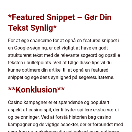
*Featured Snippet – Gør Din
Tekst Synlig*
For at øge chancerne for at opnå en featured snippet i
en Google-søgning, er det vigtigt at have en godt
struktureret tekst med de relevante søgeord og opstille
teksten i bulletpoints. Ved at følge disse tips vil du
kunne optimere din artikel til at opnå en featured
snippet og øge dens synlighed på søgeresultaterne.
**Konklusion**
Casino kampagner er et spændende og populært
aspekt af casino spil, der tilbyder spillere ekstra værdi
og belønninger. Ved at forstå historien bag casino
kampagner og de vigtige aspekter, der er forbundet med
dem, kan du maksimere din spiloplevelse og optimere