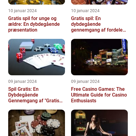
10 januar 2024
10 januar 2024
Gratis spil for unge og
Gratis spil: En
ældre: En dybdegående
dybdegående
præsentation
gennemgang af fordele
og udvikling inden for
casino- og spilverdenen
09 januar 2024
09 januar 2024
Spil Gratis: En
Free Casino Games: The
Dybdegående
Ultimate Guide for Casino
Gennemgang af "Gratis
Enthusiasts
Spil" i Casino Verdenen