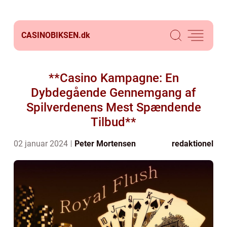
CASINOBIKSEN.
dk
**Casino Kampagne: En
Dybdegående Gennemgang af
Spilverdenens Mest Spændende
Tilbud**
02 januar 2024
Peter Mortensen
redaktionel