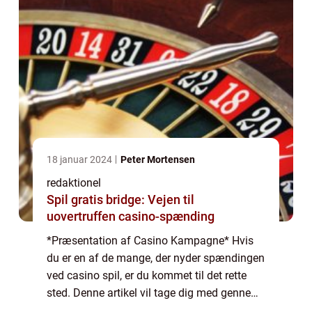
18 januar 2024
Peter Mortensen
redaktionel
Spil gratis bridge: Vejen til
uovertruffen casino-spænding
*Præsentation af Casino Kampagne* Hvis
du er en af de mange, der nyder spændingen
ved casino spil, er du kommet til det rette
sted. Denne artikel vil tage dig med gennem
en omfattende gennemgang af casino