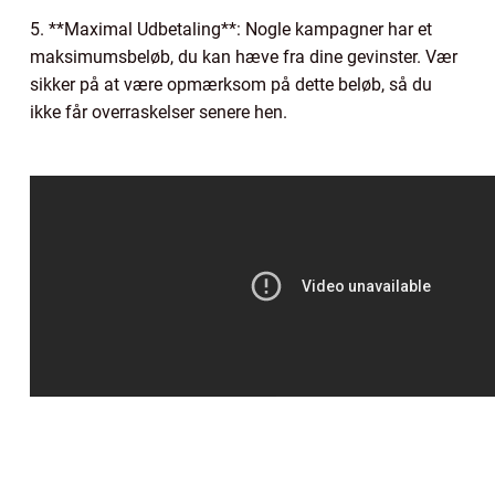
5. **Maximal Udbetaling**: Nogle kampagner har et
maksimumsbeløb, du kan hæve fra dine gevinster. Vær
sikker på at være opmærksom på dette beløb, så du
ikke får overraskelser senere hen.