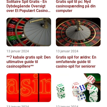
Solitaire Spil Gratis - En
Gratis spil til pc: Nyd
Dybdegående Oversigt
casinospænding på din
over Et Populært Casino
computer
Spil
13 januar 2024
13 januar 2024
**7 kabale gratis spil: Den
Gratis spil for ældre: En
ultimative guide til
omfattende guide til
casinospillere**
casino-spil for seniorer
13 januar 2024
12 januar 2024