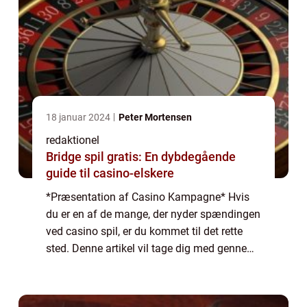
18 januar 2024
Peter Mortensen
redaktionel
Bridge spil gratis: En dybdegående
guide til casino-elskere
*Præsentation af Casino Kampagne* Hvis
du er en af de mange, der nyder spændingen
ved casino spil, er du kommet til det rette
sted. Denne artikel vil tage dig med gennem
en omfattende gennemgang af casino
kampagner og introducere dig til de vigtige
a...