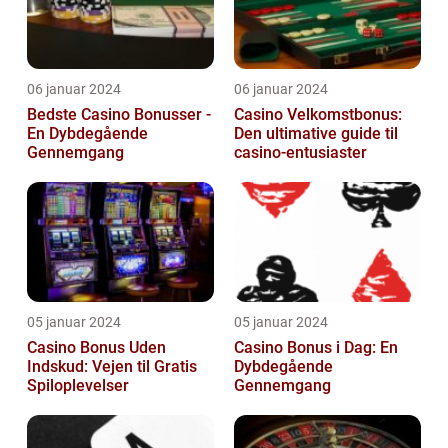
06 januar 2024
06 januar 2024
Bedste Casino Bonusser -
Casino Velkomstbonus:
En Dybdegående
Den ultimative guide til
Gennemgang
casino-entusiaster
05 januar 2024
05 januar 2024
Casino Bonus Uden
Casino Bonus i Dag: En
Indskud: Vejen til Gratis
Dybdegående
Spiloplevelser
Gennemgang