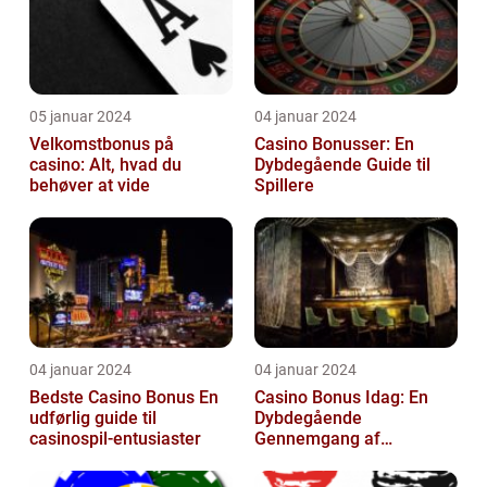
05 januar 2024
04 januar 2024
Velkomstbonus på
Casino Bonusser: En
casino: Alt, hvad du
Dybdegående Guide til
behøver at vide
Spillere
04 januar 2024
04 januar 2024
Bedste Casino Bonus En
Casino Bonus Idag: En
udførlig guide til
Dybdegående
casinospil-entusiaster
Gennemgang af
Udviklingen af
Casinobonusser