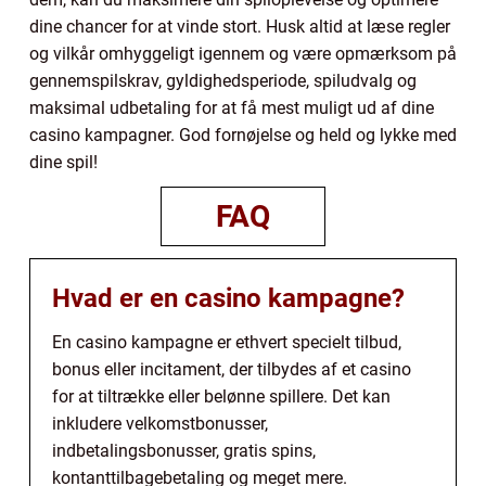
dine chancer for at vinde stort. Husk altid at læse regler
og vilkår omhyggeligt igennem og være opmærksom på
gennemspilskrav, gyldighedsperiode, spiludvalg og
maksimal udbetaling for at få mest muligt ud af dine
casino kampagner. God fornøjelse og held og lykke med
dine spil!
FAQ
Hvad er en casino kampagne?
En casino kampagne er ethvert specielt tilbud,
bonus eller incitament, der tilbydes af et casino
for at tiltrække eller belønne spillere. Det kan
inkludere velkomstbonusser,
indbetalingsbonusser, gratis spins,
kontanttilbagebetaling og meget mere.