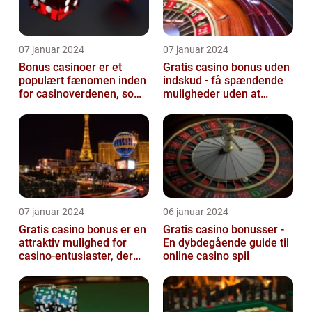
07 januar 2024
07 januar 2024
Bonus casinoer er et
Gratis casino bonus uden
populært fænomen inden
indskud - få spændende
for casinoverdenen, som
muligheder uden at
tilbyder spillerne en
risikere dine egne penge
ekstraordi...
07 januar 2024
06 januar 2024
Gratis casino bonus er en
Gratis casino bonusser -
attraktiv mulighed for
En dybdegående guide til
casino-entusiaster, der
online casino spil
leder efter ekstra værdi
og...