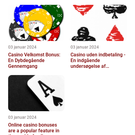
Udviklingen af
Casinobonusser
03 januar 2024
03 januar 2024
Casino Velkomst Bonus:
Casino uden indbetaling -
En Dybdegående
En indgående
Gennemgang
undersøgelse af
mulighederne
03 januar 2024
Online casino bonuses
are a popular feature in