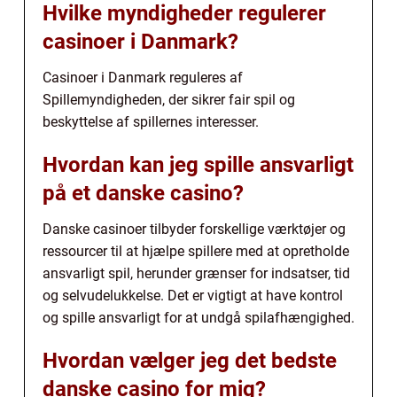
Hvilke myndigheder regulerer
casinoer i Danmark?
Casinoer i Danmark reguleres af
Spillemyndigheden, der sikrer fair spil og
beskyttelse af spillernes interesser.
Hvordan kan jeg spille ansvarligt
på et danske casino?
Danske casinoer tilbyder forskellige værktøjer og
ressourcer til at hjælpe spillere med at opretholde
ansvarligt spil, herunder grænser for indsatser, tid
og selvudelukkelse. Det er vigtigt at have kontrol
og spille ansvarligt for at undgå spilafhængighed.
Hvordan vælger jeg det bedste
danske casino for mig?