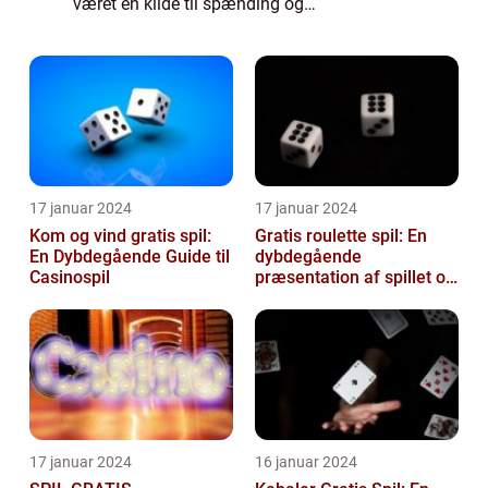
været en kilde til spænding og
underholdning for folk over hele verden. Og i
Danmark er det ikke anderledes. Med en rig
histo...
17 januar 2024
17 januar 2024
Kom og vind gratis spil:
Gratis roulette spil: En
En Dybdegående Guide til
dybdegående
Casinospil
præsentation af spillet og
dets udvikling gennem
historien
17 januar 2024
16 januar 2024