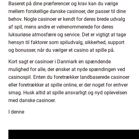
Baseret på dine præferencer og krav kan du vælge
mellem forskellige danske casinoer, der passer til dine
behov. Nogle casinoer er kendt for deres brede udvalg
af spil, mens andre er velrenommerede for deres
luksuriøse atmosfære og service. Det er vigtigt at tage
hensyn til faktorer som spiludvalg, sikkerhed, support
og bonusser, når du vælger et casino at spille på.
Kort sagt er casinoer i Danmark en spændende
mulighed for alle, der ønsker at nyde spændingen ved
casinospil. Enten du foretrækker landbaserede casinoer
eller foretrækker at spille online, er der noget for enhver
smag. Husk altid at spille ansvarligt og nyd oplevelsen
med danske casinoer.
I denne