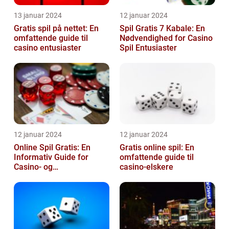
13 januar 2024
12 januar 2024
Gratis spil på nettet: En
Spil Gratis 7 Kabale: En
omfattende guide til
Nødvendighed for Casino
casino entusiaster
Spil Entusiaster
12 januar 2024
12 januar 2024
Online Spil Gratis: En
Gratis online spil: En
Informativ Guide for
omfattende guide til
Casino- og
casino-elskere
Spilinteresserede