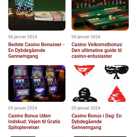
06 januar 2024
06 januar 2024
Bedste Casino Bonusser -
Casino Velkomstbonus:
En Dybdegående
Den ultimative guide til
Gennemgang
casino-entusiaster
05 januar 2024
05 januar 2024
Casino Bonus Uden
Casino Bonus i Dag: En
Indskud: Vejen til Gratis
Dybdegående
Spiloplevelser
Gennemgang