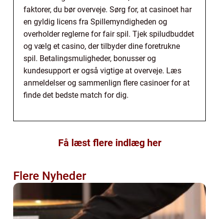
faktorer, du bør overveje. Sørg for, at casinoet har
en gyldig licens fra Spillemyndigheden og
overholder reglerne for fair spil. Tjek spiludbuddet
og vælg et casino, der tilbyder dine foretrukne
spil. Betalingsmuligheder, bonusser og
kundesupport er også vigtige at overveje. Læs
anmeldelser og sammenlign flere casinoer for at
finde det bedste match for dig.
Få læst flere indlæg her
Flere Nyheder