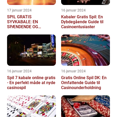
17 januar 2024
16 januar 2024
SPIL GRATIS
Kabaler Gratis Spil: En
SYVKABALE: EN
Dybdegående Guide til
SPÆNDENDE OG
Casinoentusiaster
HISTORISK CASINOSPIL
16 januar 2024
16 januar 2024
Spil 7 kabale online gratis
Gratis Online Spil DK: En
- En perfekt måde at nyde
Omfattende Guide til
casinospil
Casinounderholdning