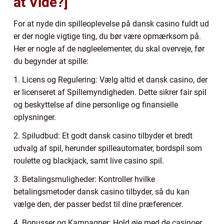
at Vide?]
For at nyde din spilleoplevelse på dansk casino fuldt ud
er der nogle vigtige ting, du bør være opmærksom på.
Her er nogle af de nøgleelementer, du skal overveje, før
du begynder at spille:
1. Licens og Regulering: Vælg altid et dansk casino, der
er licenseret af Spillemyndigheden. Dette sikrer fair spil
og beskyttelse af dine personlige og finansielle
oplysninger.
2. Spiludbud: Et godt dansk casino tilbyder et bredt
udvalg af spil, herunder spilleautomater, bordspil som
roulette og blackjack, samt live casino spil.
3. Betalingsmuligheder: Kontroller hvilke
betalingsmetoder dansk casino tilbyder, så du kan
vælge den, der passer bedst til dine præferencer.
4. Bonusser og Kampagner: Hold øje med de casinoer,