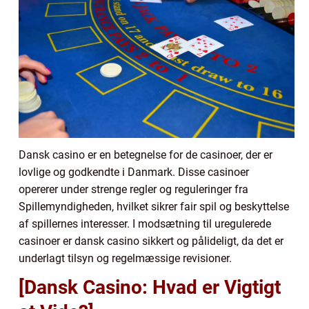
Dansk casino er en betegnelse for de casinoer, der er
lovlige og godkendte i Danmark. Disse casinoer
opererer under strenge regler og reguleringer fra
Spillemyndigheden, hvilket sikrer fair spil og beskyttelse
af spillernes interesser. I modsætning til uregulerede
casinoer er dansk casino sikkert og pålideligt, da det er
underlagt tilsyn og regelmæssige revisioner.
[Dansk Casino: Hvad er Vigtigt