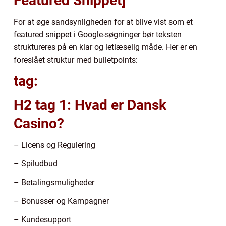
Featured Snippet]
For at øge sandsynligheden for at blive vist som et
featured snippet i Google-søgninger bør teksten
struktureres på en klar og letlæselig måde. Her er en
foreslået struktur med bulletpoints:
tag:
H2 tag 1: Hvad er Dansk
Casino?
– Licens og Regulering
– Spiludbud
– Betalingsmuligheder
– Bonusser og Kampagner
– Kundesupport