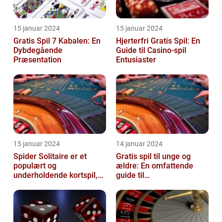
15 januar 2024
15 januar 2024
Gratis Spil 7 Kabalen: En
Hjerterfri Gratis Spil: En
Dybdegående
Guide til Casino-spil
Præsentation
Entusiaster
15 januar 2024
14 januar 2024
Spider Solitaire er et
Gratis spil til unge og
populært og
ældre: En omfattende
underholdende kortspil,
guide til
der appellerer til både
casinoentusiaster
erfarne casino-en...