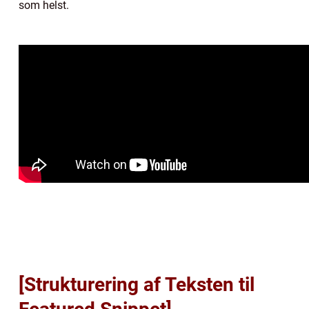
som helst.
[Strukturering af Teksten til