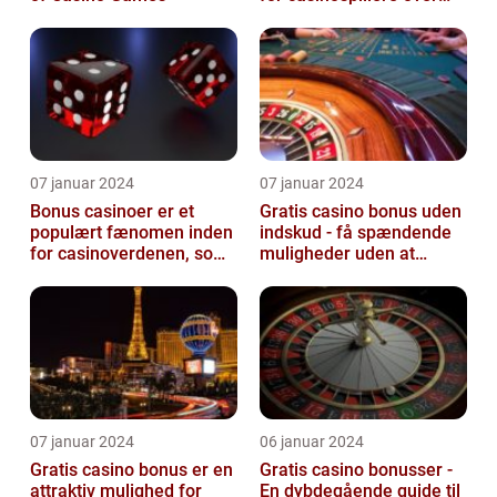
hele verden
07 januar 2024
07 januar 2024
Bonus casinoer er et
Gratis casino bonus uden
populært fænomen inden
indskud - få spændende
for casinoverdenen, som
muligheder uden at
tilbyder spillerne en
risikere dine egne penge
ekstraordi...
07 januar 2024
06 januar 2024
Gratis casino bonus er en
Gratis casino bonusser -
attraktiv mulighed for
En dybdegående guide til