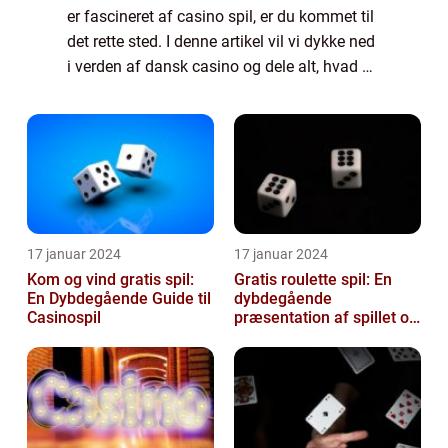
er fascineret af casino spil, er du kommet til
det rette sted. I denne artikel vil vi dykke ned
i verden af dansk casino og dele alt, hvad du
bør vide om det. Uanset om du er en erfaren
spiller eller ny t...
17 januar 2024
17 januar 2024
Kom og vind gratis spil:
Gratis roulette spil: En
En Dybdegående Guide til
dybdegående
Casinospil
præsentation af spillet og
dets udvikling gennem
historien