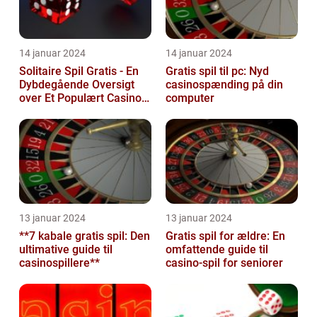
14 januar 2024
14 januar 2024
Solitaire Spil Gratis - En
Gratis spil til pc: Nyd
Dybdegående Oversigt
casinospænding på din
over Et Populært Casino
computer
Spil
13 januar 2024
13 januar 2024
**7 kabale gratis spil: Den
Gratis spil for ældre: En
ultimative guide til
omfattende guide til
casinospillere**
casino-spil for seniorer