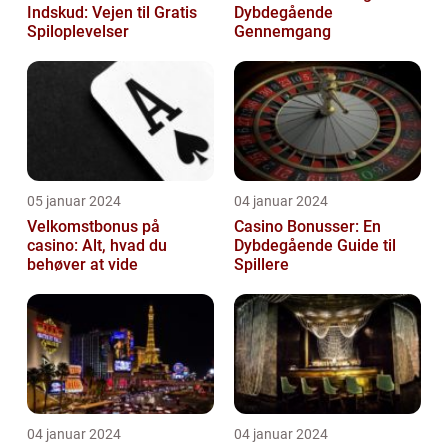
Indskud: Vejen til Gratis
Dybdegående
Spiloplevelser
Gennemgang
05 januar 2024
04 januar 2024
Velkomstbonus på
Casino Bonusser: En
casino: Alt, hvad du
Dybdegående Guide til
behøver at vide
Spillere
04 januar 2024
04 januar 2024