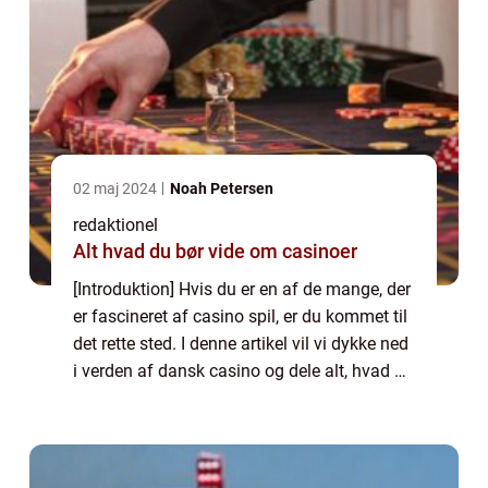
02 maj 2024
Noah Petersen
redaktionel
Alt hvad du bør vide om casinoer
[Introduktion] Hvis du er en af de mange, der
er fascineret af casino spil, er du kommet til
det rette sted. I denne artikel vil vi dykke ned
i verden af dansk casino og dele alt, hvad du
bør vide om det. Uanset om du er en erfaren
spiller eller ny t...