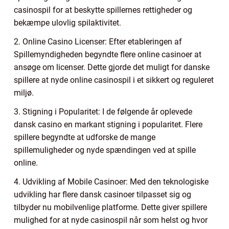
casinospil for at beskytte spillernes rettigheder og
bekæmpe ulovlig spilaktivitet.
2. Online Casino Licenser: Efter etableringen af
Spillemyndigheden begyndte flere online casinoer at
ansøge om licenser. Dette gjorde det muligt for danske
spillere at nyde online casinospil i et sikkert og reguleret
miljø.
3. Stigning i Popularitet: I de følgende år oplevede
dansk casino en markant stigning i popularitet. Flere
spillere begyndte at udforske de mange
spillemuligheder og nyde spændingen ved at spille
online.
4. Udvikling af Mobile Casinoer: Med den teknologiske
udvikling har flere dansk casinoer tilpasset sig og
tilbyder nu mobilvenlige platforme. Dette giver spillere
mulighed for at nyde casinospil når som helst og hvor