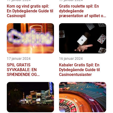
Kom og vind gratis spil:
Gratis roulette spil: En
En Dybdegående Guide til
dybdegående
Casinospil
præsentation af spillet og
dets udvikling gennem
historien
17 januar 2024
16 januar 2024
SPIL GRATIS
Kabaler Gratis Spil: En
SYVKABALE: EN
Dybdegående Guide til
SPÆNDENDE OG
Casinoentusiaster
HISTORISK CASINOSPIL