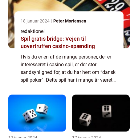
18 januar 2024
Peter Mortensen
redaktionel
Spil gratis bridge: Vejen til
uovertruffen casino-spænding
Hvis du er en af de mange personer, der er
interesseret i casino spil, er der stor
sandsynlighed for, at du har hørt om “dansk
spil poker”. Dette spil har i mange år været
en af de mest populære og elskede
variationer af poker blandt dans...
17 januar 2024
17 januar 2024