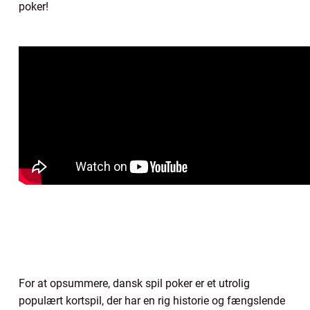
poker!
For at opsummere, dansk spil poker er et utrolig
populært kortspil, der har en rig historie og fængslende