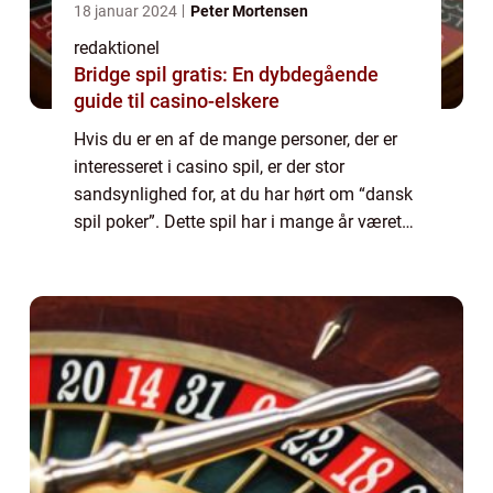
18 januar 2024
Peter Mortensen
redaktionel
Bridge spil gratis: En dybdegående
guide til casino-elskere
Hvis du er en af de mange personer, der er
interesseret i casino spil, er der stor
sandsynlighed for, at du har hørt om “dansk
spil poker”. Dette spil har i mange år været
en af de mest populære og elskede
variationer af poker blandt dans...