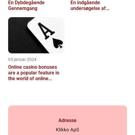
En Dybdegående
En indgående
Gennemgang
undersøgelse af
mulighederne
03 januar 2024
Online casino bonuses
are a popular feature in
the world of online
gambling, and they play a
signifi...
Adresse