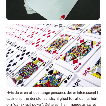
Hvis du er en af de mange personer, der er interesseret i
casino spil, er der stor sandsynlighed for, at du har hørt
om “dansk spil poker”. Dette spil har i mange år været