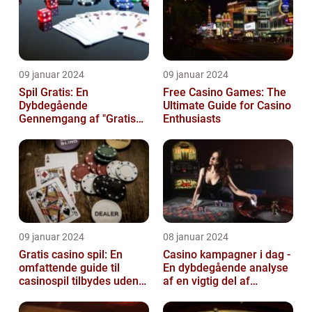
09 januar 2024
09 januar 2024
Spil Gratis: En
Free Casino Games: The
Dybdegående
Ultimate Guide for Casino
Gennemgang af "Gratis
Enthusiasts
Spil" i Casino Verdenen
09 januar 2024
08 januar 2024
Gratis casino spil: En
Casino kampagner i dag -
omfattende guide til
En dybdegående analyse
casinospil tilbydes uden
af en vigtig del af
omkostninger
casinoverdenen