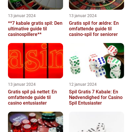
13 januar 2024
13 januar 2024
**7 kabale gratis spil: Den
Gratis spil for ældre: En
ultimative guide til
omfattende guide til
casinospillere**
casino-spil for seniorer
13 januar 2024
12 januar 2024
Gratis spil på nettet: En
Spil Gratis 7 Kabale: En
omfattende guide til
Nødvendighed for Casino
casino entusiaster
Spil Entusiaster