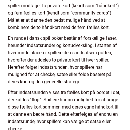
spiller modtager to private kort (kendt som “håndkort”)
og fem fælles kort (kendt som “community cards”).
Målet er at danne den bedst mulige hånd ved at
kombinere de to håndkort med de fem fælles kort.
En runde i dansk spil poker består af forskellige faser,
herunder indsatsrunder og kortudveksling. I starten af
hver runde placerer spillere deres indsatser i potten,
hvorefter der uddeles to private kort til hver spiller.
Herefter følger indsatsrunden, hvor spillere har
mulighed for at checke, satse eller folde baseret på
deres kort og den generelle strategi.
Efter indsatsrunden vises tre fælles kort på bordet i det,
der kaldes “flop”. Spillere har nu mulighed for at bruge
disse fælles kort sammen med deres egne håndkort til
at danne en bedre hånd. Dette efterfølges af endnu en
indsatsrunde, hvor spillere kan vælge at satse eller
checke.