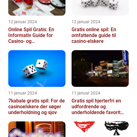
12 januar 2024
12 januar 2024
Online Spil Gratis: En
Gratis online spil: En
Informativ Guide for
omfattende guide til
Casino- og
casino-elskere
Spilinteresserede
11 januar 2024
11 januar 2024
7kabale gratis spil: For de
Gratis spil hjerterfri en
casinoelskere der søger
udfordrende og
underholdning og sjov
underholdende favorit
inden for casinospil