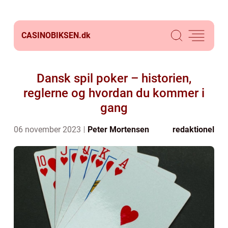
CASINOBIKSEN.
dk
Dansk spil poker – historien,
reglerne og hvordan du kommer i
gang
06 november 2023
Peter Mortensen
redaktionel