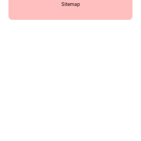
Sitemap