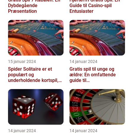
Dybdegående
Guide til Casino-spil
Præsentation
Entusiaster
15 januar 2024
14 januar 2024
Spider Solitaire er et
Gratis spil til unge og
populært og
ældre: En omfattende
underholdende kortspil,
guide til
der appellerer til både
casinoentusiaster
erfarne casino-en...
14 januar 2024
14 januar 2024