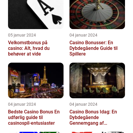
05 januar 2024
04 januar 2024
Velkomstbonus på
Casino Bonusser: En
casino: Alt, hvad du
Dybdegående Guide til
behøver at vide
Spillere
04 januar 2024
04 januar 2024
Bedste Casino Bonus En
Casino Bonus Idag: En
udførlig guide til
Dybdegående
casinospil-entusiaster
Gennemgang af
Udviklingen af