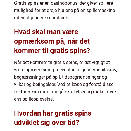
Gratis spins er en casinobonus, der giver spillere
mulighed for at dreje hjulene på en spillemaskine
uden at placere en indsats.
Hvad skal man være
opmærksom på, når det
kommer til gratis spins?
Når det kommer til gratis spins, er det vigtigt at
være opmærksom på eventuelle gennemspilskrav,
begrænsninger på spil, tidsbegrænsninger og
vilkår og betingelser. Ved at læse og forstå disse
faktorer kan man undgå skuffelser og maksimere
ens spilleoplevelse.
Hvordan har gratis spins
udviklet sig over tid?