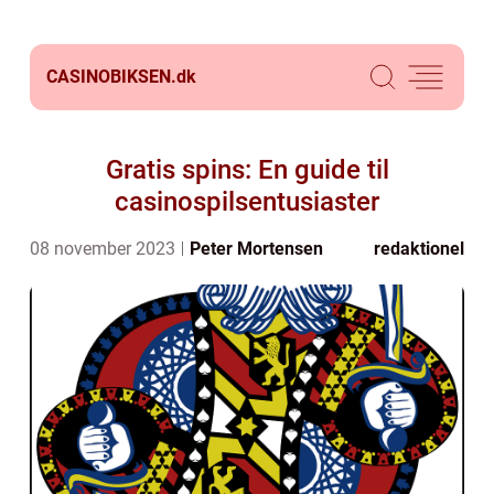
CASINOBIKSEN.
dk
Gratis spins: En guide til
casinospilsentusiaster
08 november 2023
Peter Mortensen
redaktionel