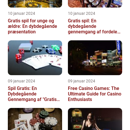
10 januar 2024
10 januar 2024
Gratis spil for unge og
Gratis spil: En
ældre: En dybdegående
dybdegående
præsentation
gennemgang af fordele
og udvikling inden for
casino- og spilverdenen
09 januar 2024
09 januar 2024
Spil Gratis: En
Free Casino Games: The
Dybdegående
Ultimate Guide for Casino
Gennemgang af "Gratis
Enthusiasts
Spil" i Casino Verdenen