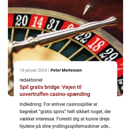
18 januar 2024
Peter Mortensen
redaktionel
Spil gratis bridge: Vejen til
uovertruffen casino-spænding
Indledning: For enhver casinospiller er
begrebet “gratis spins” helt sikkert noget, der
vækker interesse. Forestil dig at kunne dreje
hjulene på dine yndlingsspillemaskiner uden