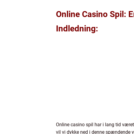
Online Casino Spil: 
Indledning:
Online casino spil har i lang tid vær
vil vi dykke ned i denne spændende ve