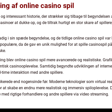
ing af online casino spil
 interessant historie, der strækker sig tilbage til begyndelsen a
sinoer at dukke op, og de tiltrak hurtigt en stor skare af spiller
dig i sin spæde begyndelse, og de tidlige online casino spil var 
populære, da de gav en unik mulighed for at spille casinospil på
ske.
ng blev online casino spil mere avancerede og realistiske. Grafik
tentisk casinooplevelse. Samtidig begyndte udviklingen af interne
-time interaktion med andre spillere.
stikerede end nogensinde før. Moderne teknologier som virtual re
or at skabe en endnu mere realistisk og immersiv spiloplevelse. D
e med rigtige forhandlere og andre spillere via video streaming.