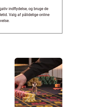
egativ indflydelse, og bruge de
etid. Valg af pålidelige online
velse.