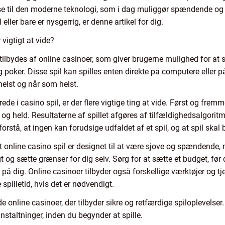
e til den moderne teknologi, som i dag muliggør spændende og re
eller bare er nysgerrig, er denne artikel for dig.
 vigtigt at vide?
er tilbydes af online casinoer, som giver brugerne mulighed for at 
g poker. Disse spil kan spilles enten direkte på computere eller p
 helst og når som helst.
ede i casino spil, er der flere vigtige ting at vide. Først og fremme
og held. Resultaterne af spillet afgøres af tilfældighedsalgoritmer
 forstå, at ingen kan forudsige udfaldet af et spil, og at spil sk
at online casino spil er designet til at være sjove og spænden
igt og sætte grænser for dig selv. Sørg for at sætte et budget, før
lse på dig. Online casinoer tilbyder også forskellige værktøjer og 
spilletid, hvis det er nødvendigt.
de online casinoer, der tilbyder sikre og retfærdige spiloplevelse
staltninger, inden du begynder at spille.