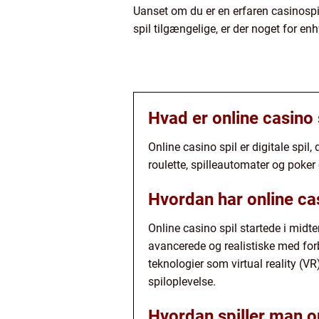
Uanset om du er en erfaren casinospil
spil tilgængelige, er der noget for e
Hvad er online casino 
Online casino spil er digitale spil
roulette, spilleautomater og poker
Hvordan har online cas
Online casino spil startede i midt
avancerede og realistiske med forb
teknologier som virtual reality (
spiloplevelse.
Hvordan spiller man on