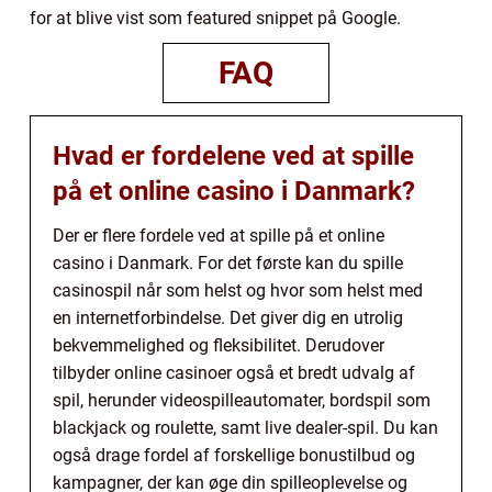
for at blive vist som featured snippet på Google.
FAQ
Hvad er fordelene ved at spille
på et online casino i Danmark?
Der er flere fordele ved at spille på et online
casino i Danmark. For det første kan du spille
casinospil når som helst og hvor som helst med
en internetforbindelse. Det giver dig en utrolig
bekvemmelighed og fleksibilitet. Derudover
tilbyder online casinoer også et bredt udvalg af
spil, herunder videospilleautomater, bordspil som
blackjack og roulette, samt live dealer-spil. Du kan
også drage fordel af forskellige bonustilbud og
kampagner, der kan øge din spilleoplevelse og