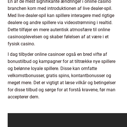
En af de mest signifikante ændringer i online casino
branchen kom med introduktionen af live dealer-spil.
Med live dealer-spil kan spillere interagere med rigtige
dealere og andre spillere via videostrømning i realtid.
Dette tilføjer en mere autentisk atmosfære til online
casinooplevelsen og skaber følelsen af at være i et
fysisk casino.
I dag tilbyder online casinoer også en bred vifte af
bonustilbud og kampagner for at tiltrække nye spillere
og belønne loyale spillere. Disse kan omfatte
velkomstbonusser, gratis spins, kontantbonusser og
meget mere. Det er vigtigt at læse vilkår og betingelser
for disse tilbud og sørge for at forstå kravene, før man
accepterer dem.