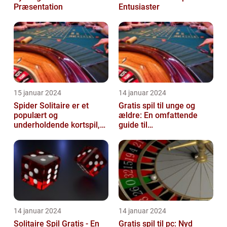
Præsentation
Entusiaster
15 januar 2024
14 januar 2024
Spider Solitaire er et
Gratis spil til unge og
populært og
ældre: En omfattende
underholdende kortspil,
guide til
der appellerer til både
casinoentusiaster
erfarne casino-en...
14 januar 2024
14 januar 2024
Solitaire Spil Gratis - En
Gratis spil til pc: Nyd