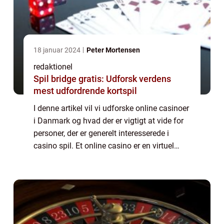
18 januar 2024
Peter Mortensen
redaktionel
Spil bridge gratis: Udforsk verdens
mest udfordrende kortspil
I denne artikel vil vi udforske online casinoer
i Danmark og hvad der er vigtigt at vide for
personer, der er generelt interesserede i
casino spil. Et online casino er en virtuel
version af et traditionelt fysisk casino, hvor
spillere kan gamble og s...