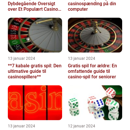
Dybdegående Oversigt
casinospænding på din
over Et Populært Casino
computer
Spil
13 januar 2024
13 januar 2024
**7 kabale gratis spil: Den
Gratis spil for ældre: En
ultimative guide til
omfattende guide til
casinospillere**
casino-spil for seniorer
13 januar 2024
12 januar 2024