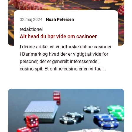
02 maj 2024
Noah Petersen
redaktionel
Alt hvad du bør vide om casinoer
I denne artikel vil vi udforske online casinoer
i Danmark og hvad der er vigtigt at vide for
personer, der er generelt interesserede i
casino spil. Et online casino er en virtuel
version af et traditionelt fysisk casino, hvor
spillere kan gamble og s...