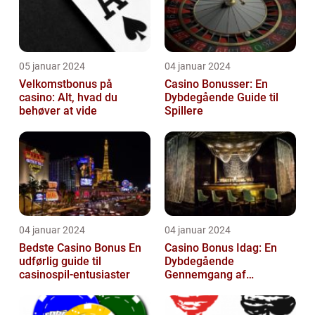
05 januar 2024
04 januar 2024
Velkomstbonus på
Casino Bonusser: En
casino: Alt, hvad du
Dybdegående Guide til
behøver at vide
Spillere
04 januar 2024
04 januar 2024
Bedste Casino Bonus En
Casino Bonus Idag: En
udførlig guide til
Dybdegående
casinospil-entusiaster
Gennemgang af
Udviklingen af
Casinobonusser