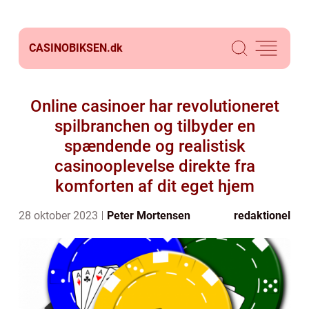
CASINOBIKSEN.
dk
Online casinoer har revolutioneret
spilbranchen og tilbyder en
spændende og realistisk
casinooplevelse direkte fra
komforten af dit eget hjem
28 oktober 2023
Peter Mortensen
redaktionel