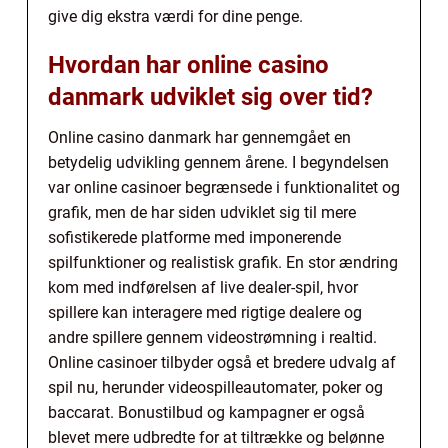
give dig ekstra værdi for dine penge.
Hvordan har online casino
danmark udviklet sig over tid?
Online casino danmark har gennemgået en
betydelig udvikling gennem årene. I begyndelsen
var online casinoer begrænsede i funktionalitet og
grafik, men de har siden udviklet sig til mere
sofistikerede platforme med imponerende
spilfunktioner og realistisk grafik. En stor ændring
kom med indførelsen af live dealer-spil, hvor
spillere kan interagere med rigtige dealere og
andre spillere gennem videostrømning i realtid.
Online casinoer tilbyder også et bredere udvalg af
spil nu, herunder videospilleautomater, poker og
baccarat. Bonustilbud og kampagner er også
blevet mere udbredte for at tiltrække og belønne