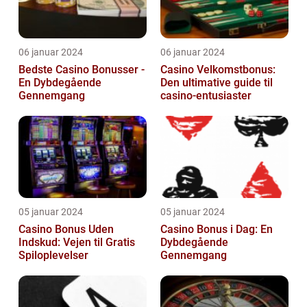
06 januar 2024
06 januar 2024
Bedste Casino Bonusser -
Casino Velkomstbonus:
En Dybdegående
Den ultimative guide til
Gennemgang
casino-entusiaster
05 januar 2024
05 januar 2024
Casino Bonus Uden
Casino Bonus i Dag: En
Indskud: Vejen til Gratis
Dybdegående
Spiloplevelser
Gennemgang