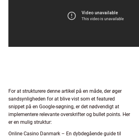
For at strukturere denne artikel på en måde, der øger
sandsynligheden for at blive vist som et featured
snippet på en Google-søgning, er det nødvendigt at
implementere relevante overskrifter og bullet points. Her
er en mulig struktur:
Online Casino Danmark – En dybdegående guide til