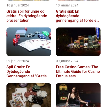
10 januar 2024
10 januar 2024
Gratis spil for unge og
Gratis spil: En
ældre: En dybdegående
dybdegående
præsentation
gennemgang af fordele
og udvikling inden for
casino- og spilverdenen
09 januar 2024
09 januar 2024
Spil Gratis: En
Free Casino Games: The
Dybdegående
Ultimate Guide for Casino
Gennemgang af "Gratis
Enthusiasts
Spil" i Casino Verdenen