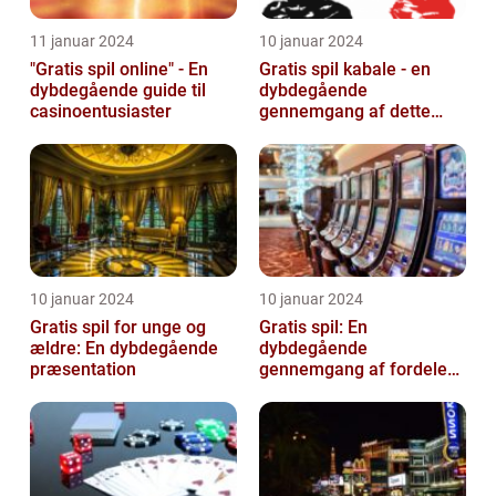
11 januar 2024
10 januar 2024
"Gratis spil online" - En
Gratis spil kabale - en
dybdegående guide til
dybdegående
casinoentusiaster
gennemgang af dette
klassiske casinospil
10 januar 2024
10 januar 2024
Gratis spil for unge og
Gratis spil: En
ældre: En dybdegående
dybdegående
præsentation
gennemgang af fordele
og udvikling inden for
casino- og spilverdenen