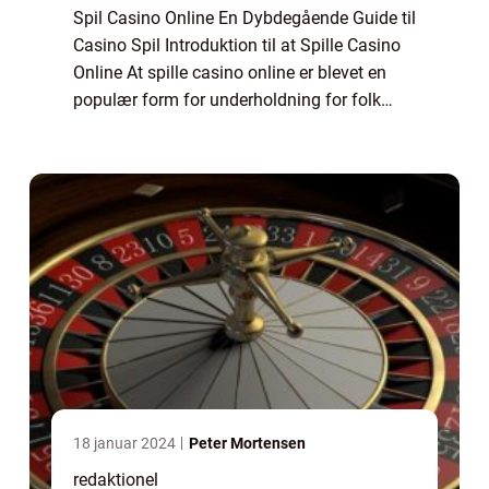
Spil Casino Online En Dybdegående Guide til
Casino Spil Introduktion til at Spille Casino
Online At spille casino online er blevet en
populær form for underholdning for folk
over hele verden. Uanset om du er en erfaren
gambler eller bare nysgerrig på...
18 januar 2024
Peter Mortensen
redaktionel