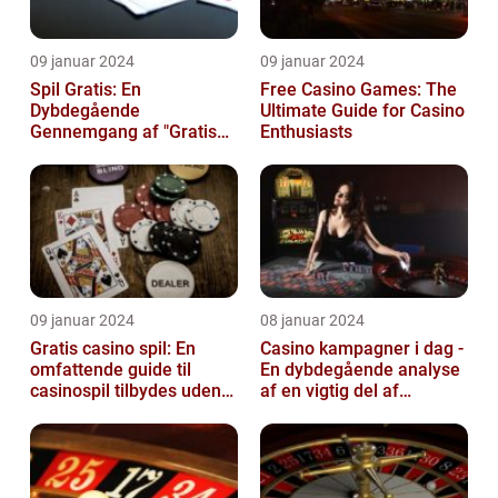
09 januar 2024
09 januar 2024
Spil Gratis: En
Free Casino Games: The
Dybdegående
Ultimate Guide for Casino
Gennemgang af "Gratis
Enthusiasts
Spil" i Casino Verdenen
09 januar 2024
08 januar 2024
Gratis casino spil: En
Casino kampagner i dag -
omfattende guide til
En dybdegående analyse
casinospil tilbydes uden
af en vigtig del af
omkostninger
casinoverdenen