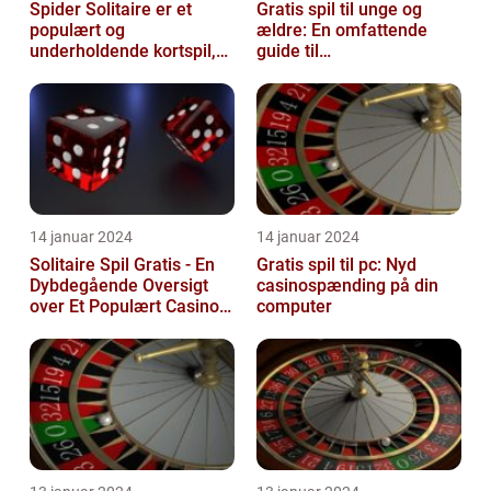
Spider Solitaire er et
Gratis spil til unge og
populært og
ældre: En omfattende
underholdende kortspil,
guide til
der appellerer til både
casinoentusiaster
erfarne casino-en...
14 januar 2024
14 januar 2024
Solitaire Spil Gratis - En
Gratis spil til pc: Nyd
Dybdegående Oversigt
casinospænding på din
over Et Populært Casino
computer
Spil