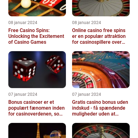
08 januar 2024
08 januar 2024
Free Casino Spins:
Online casino free spins
Unlocking the Excitement
er en populær attraktion
of Casino Games
for casinospillere over
hele verden
07 januar 2024
07 januar 2024
Bonus casinoer er et
Gratis casino bonus uden
populært fænomen inden
indskud - få spændende
for casinoverdenen, som
muligheder uden at
tilbyder spillerne en
risikere dine egne penge
ekstraordi...