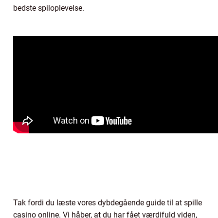
bedste spiloplevelse.
Tak fordi du læste vores dybdegående guide til at spille
casino online. Vi håber, at du har fået værdifuld viden,