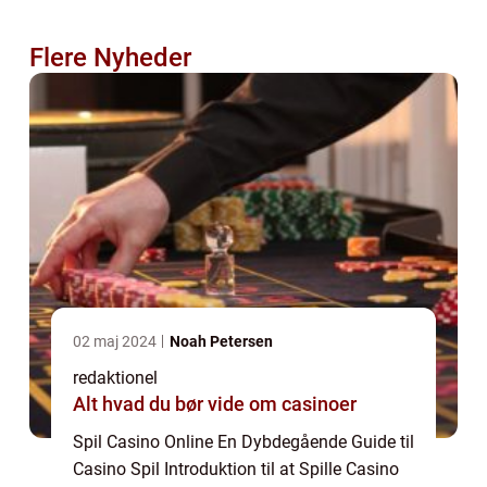
Flere Nyheder
02 maj 2024
Noah Petersen
redaktionel
Alt hvad du bør vide om casinoer
Spil Casino Online En Dybdegående Guide til
Casino Spil Introduktion til at Spille Casino