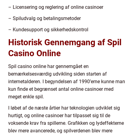
– Licensering og reglering af online casinoer
– Spiludvalg og betalingsmetoder
– Kundesupport og sikkerhedskontrol
Historisk Gennemgang af Spil
Casino Online
Spil casino online har gennemgået en
bemærkelsesværdig udvikling siden starten af
internetalderen. I begyndelsen af 1990’erne kunne man
kun finde et begrænset antal online casinoer med
meget enkle spil.
I løbet af de næste årtier har teknologien udviklet sig
hurtigt, og online casinoer har tilpasset sig til de
voksende krav fra spillerne. Grafikken og lydeffekterne
blev mere avancerede, og spilverdenen blev mere