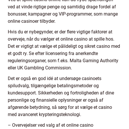
ved at vinde rigtige penge og samtidig drage fordel af
bonusser, kampagner og VIP-programmer, som mange
online casinoer tilbyder.
Hvis du er nybegynder, er der flere vigtige faktorer at
overveje, når du vælger et online casino at spille hos.
Det er vigtigt at vælge et pålideligt og sikret casino med
et godt ry. Se efter licensering fra anerkendte
reguleringsorganer, som f.eks. Malta Gaming Authority
eller UK Gambling Commission.
Det er også en god idé at undersøge casinoets
spiludvalg, tilgængelige betalingsmetoder og
kundesupport. Sikkerheden og fortroligheden af dine
personlige og finansielle oplysninger er også af
afgørende betydning, så sørg for at vælge et casino
med avanceret krypteringsteknologi.
– Overvejelser ved valg af et online casino