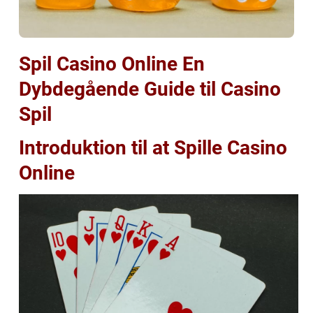
Spil Casino Online En
Dybdegående Guide til Casino
Spil
Introduktion til at Spille Casino
Online