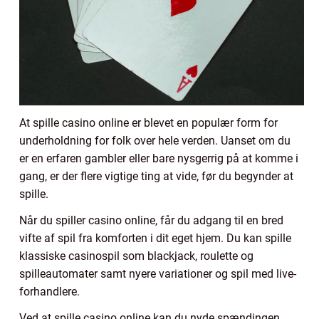
At spille casino online er blevet en populær form for
underholdning for folk over hele verden. Uanset om du
er en erfaren gambler eller bare nysgerrig på at komme i
gang, er der flere vigtige ting at vide, før du begynder at
spille.
Når du spiller casino online, får du adgang til en bred
vifte af spil fra komforten i dit eget hjem. Du kan spille
klassiske casinospil som blackjack, roulette og
spilleautomater samt nyere variationer og spil med live-
forhandlere.
Ved at spille casino online kan du nyde spændingen